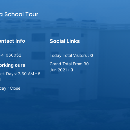
a School Tour
ntact Info
Social Links
-41060052
Today Total Visitors :
0
Grand Total From 30
rking ours
Jun 2021 :
3
ek Days: 7:30 AM - 5
M
iday : Close