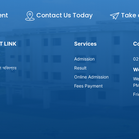
ent
Contact Us Today
Take 
T LINK
Services
Co
Admission
02
্ষা অধিদপ্তর
Result
Wo
Online Admission
We
P
Fees Payment
Fr