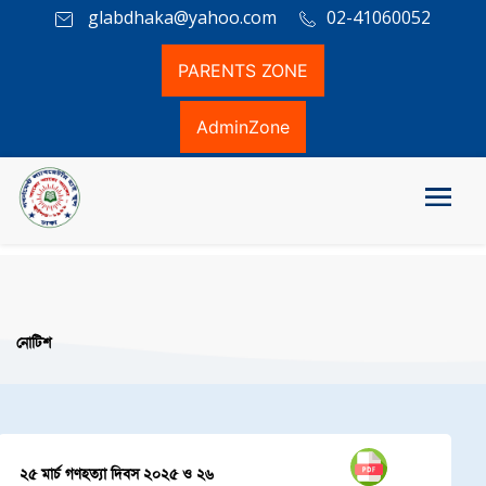
glabdhaka@yahoo.com
02-41060052
PARENTS ZONE
AdminZone
নোটিশ
২৫ মার্চ গণহত্যা দিবস ২০২৫ ও ২৬